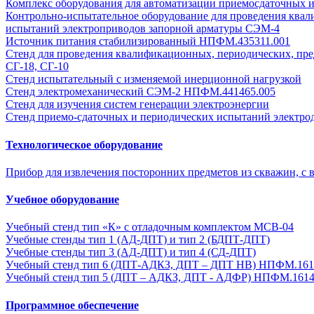
Комплекс оборудования для автоматизации приемосдаточных 
Контрольно-испытательное оборудование для проведения ква
испытаний электроприводов запорной арматуры СЭМ-4
Источник питания стабилизированный НПФМ.435311.001
Стенд для проведения квалификационных, периодических, пре
СГ-18, СГ-10
Стенд испытательный с изменяемой инерционной нагрузкой
Стенд электромеханический СЭМ-2 НПФМ.441465.005
Стенд для изучения систем генерации электроэнергии
Стенд приемо-сдаточных и периодических испытаний электро
Технологическое оборудование
Прибор для извлечения посторонних предметов из скважин, с 
Учебное оборудование
Учебный стенд тип «К» с отладочным комплектом MCB-04
Учебные стенды тип 1 (АД-ДПТ) и тип 2 (БДПТ-ДПТ)
Учебные стенды тип 3 (АД-ДПТ) и тип 4 (СД-ДПТ)
Учебный стенд тип 6 (ДПТ-АДКЗ, ДПТ – ДПТ НВ) НПФМ.161
Учебный стенд тип 5 (ДПТ – АДКЗ, ДПТ - АДФР) НПФМ.1614
Программное обеспечение