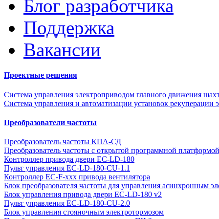
Блог разработчика
Поддержка
Вакансии
Проектные решения
Система управления электроприводом главного движения шах
Система управления и автоматизации установок рекуперации э
Преобразователи частоты
Преобразователь частоты КПА-СД
Преобразователь частоты с открытой программной платформ
Контроллер привода двери EC-LD-180
Пульт управления EC-LD-180-CU-1.1
Контроллер EC-F-xxx привода вентилятора
Блок преобразователя частоты для управления асинхронным эл
Блок управления привода двери EC-LD-180 v2
Пульт управления EC-LD-180-CU-2.0
Блок управления стояночным электротормозом