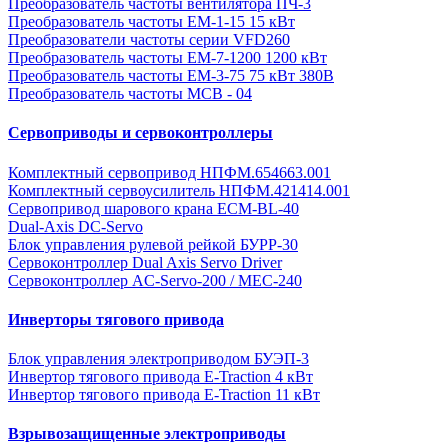
Преобразователь частоты вентилятора ПЧ-3
Преобразователь частоты EM-1-15 15 кВт
Преобразователи частоты серии VFD260
Преобразователь частоты ЕМ-7-1200 1200 кВт
Преобразователь частоты ЕМ-3-75 75 кВт 380В
Преобразователь частоты MCB - 04
Сервоприводы и сервоконтроллеры
Комплектный сервопривод НПФМ.654663.001
Комплектный сервоусилитель НПФМ.421414.001
Сервопривод шарового крана ECM-BL-40
Dual-Axis DC-Servo
Блок управления рулевой рейкой БУРР-30
Сервоконтроллер Dual Axis Servo Driver
Сервоконтроллер AC-Servo-200 / MEC-240
Инверторы тягового привода
Блок управления электроприводом БУЭП-3
Инвертор тягового привода E-Traction 4 кВт
Инвертор тягового привода E-Traction 11 кВт
Взрывозащищенные электроприводы