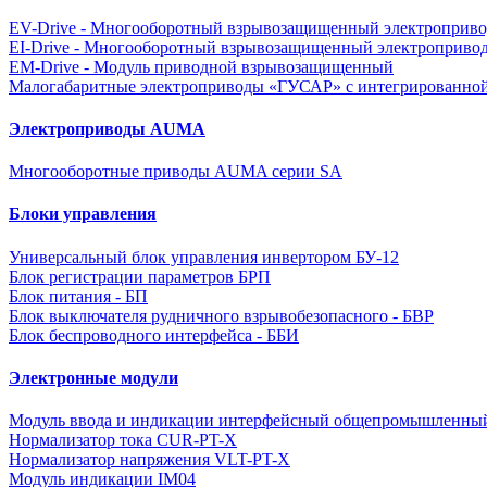
EV-Drive - Многооборотный взрывозащищенный электроприво
EI-Drive - Многооборотный взрывозащищенный электроприво
EM-Drive - Модуль приводной взрывозащищенный
Малогабаритные электроприводы «ГУСАР» с интегрированной
Электроприводы AUMA
Многооборотные приводы AUMA серии SA
Блоки управления
Универсальный блок управления инвертором БУ-12
Блок регистрации параметров БРП
Блок питания - БП
Блок выключателя рудничного взрывобезопасного - БВР
Блок беспроводного интерфейса - ББИ
Электронные модули
Модуль ввода и индикации интерфейсный общепромышленны
Нормализатор тока CUR-PT-X
Нормализатор напряжения VLT-PT-X
Модуль индикации IM04