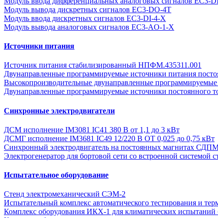
Модуль ввода дифференциальных аналоговых сигналов EC3-D
Модуль вывода дискретных сигналов EC3-DO-4T
Модуль ввода дискретных сигналов EC3-DI-4-Х
Модуль вывода аналоговых сигналов EC3-AO-1-X
Источники питания
Источник питания стабилизированный НПФМ.435311.001
Двунаправленные программируемые источники питания постоян
Высокопроизводительные двунаправленные программируемые 
Двунаправленные программируемые источники постоянного т
Синхронные электродвигатели
ДСМ исполнение IM3081 IC41 380 В от 1,1 до 3 кВт
ДСМГ исполнение IM3681 IC49 12/220 В ОТ 0,025 до 0,75 кВт
Синхронный электродвигатель на постоянных магнитах СДП
Электрогенератор для бортовой сети со встроенной системой с
Испытательное оборудование
Стенд электромеханический СЭМ-2
Испытательный комплекс автоматического тестирования и тер
Комплекс оборудования ИКХ-1 для климатических испытаний 