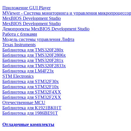
Приложение GUI Player
MViewer - Система мониторинга и управления микропроцессо
MexBIOS Development Studio
MexBIOS Development Studio
Демопроекты MexBIOS Development Studio
Работа с блоками
Модель системы управления Лифта
Texas Instruments
Библиотека для TMS320F280x
Библиотека для TMS320F2806x
Библиотека для TMS320F281x
Библиотека для TMS320F2833x
Библиотека для LM4F23x
STM Electronics
Библиотека для STM32F30x
Библиотека для STM32F10x
Библиотека для STM32F4XX
Библиотека для STM32F2XX
Отечественные MCU
Библиотека для К1921ВК01Т
Библиотека для 1986BE91T
Отладочные комплекты