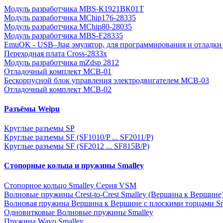
Модуль разработчика MBS-К1921ВК01Т
Модуль разработчика MChip176-28335
Модуль разработчика MChip80-28035
Модуль разработчика MBS-F28335
EmuOK - USB–Jtag эмулятор, для программирования и отладки 
Переходная плата Cross-2833x
Модуль разработчика mZdsp 2812
Отладочный комплект MCB-01
Бескорпусной блок управления электродвигателем MCB-03
Отладочный комплект MCB-02
Разъёмы Weipu
Круглые разъемы SP
Круглые разъемы SF (SF1010/P ... SF2011/P)
Круглые разъемы SF (SF2012 ... SF815B/P)
Стопорные кольца и пружины Smalley
Стопорное кольцо Smalley Серия VSM
Волновые пружины Crest-to-Crest Smalley (Вершина к Вершине
Волновая пружина Вершина к Вершине с плоскими торцами Sm
Одновитковые Волновые пружины Smalley
Пружина Wavo Smalley