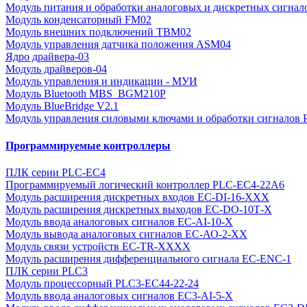
Модуль питания и обработки аналоговых и дискретных сигнал
Модуль конденсаторный FM02
Модуль внешних подключений TBM02
Модуль управления датчика положения ASM04
Ядро драйвера-03
Модуль драйверов-04
Модуль управления и индикации - МУИ
Модуль Bluetooth MBS_BGM210P
Модуль BlueBridge V2.1
Модуль управления силовыми ключами и обработки сигналов
Программируемые контроллеры
ПЛК серии PLC-EC4
Программируемый логический контроллер PLC-EC4-22A6
Модуль расширения дискретных входов EC-DI-16-XХХ
Модуль расширения дискретных выходов EC-DО-10Т-X
Модуль ввода аналоговых сигналов EC-АI-10-X
Модуль вывода аналоговых сигналов EC-АО-2-ХХ
Модуль связи устройств EC-TR-XXXX
Модуль расширения дифференциального сигнала EC-ENC-1
ПЛК серии PLC3
Модуль процессорный PLC3-EC44-22-24
Модуль ввода аналоговых сигналов EC3-AI-5-X