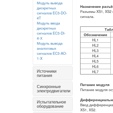
Модуль вывода
Назначение разъ
дискретных
Разъемы XS1, XS2
сигналов EC3-DO-
сигнала.
4T
Модуль ввода
дискретных
Таб
сигналов EC3-DI-
Обозначение
4-Х
HL1
Модуль вывода
HL2
аналоговых
HL3
сигналов EC3-AO-
HL4
1-X
HL5
HL6
Источники
HL7
питания
Питание модуля
Синхронные
Питание модуля ос
электродвигатели
Дифференциальн
Испытательное
Ввод дифференциал
оборудование
XS1, XS2.