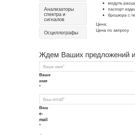
модуль расш
Анализаторы
паспорт изде
спектра и
брошюра с т
сигналов
Цена:
Цена по запросу
Осциллографы
Ждем Ваших предложений и
Ваше
имя
*
Ваш
e-
mail
*