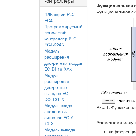
контроллеры
Функциональная 
Функциональная схе
ПЛК серии PLC-
EC4
Программируемый
логический
контроллер PLC-
EC4-22A6
Модуль
расширения
дискретных входов
EC-DI-16-XХХ
Модуль
расширения
дискретных
выходов EC-
DО-10Т-X
Модуль ввода
Рис. 1. Функциона
аналоговых
сигналов EC-АI-
Элементами модул
10-X
Модуль вывода
дифференциа
аналоговых