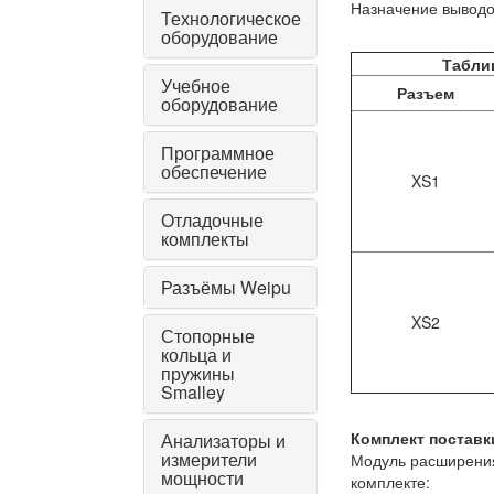
Назначение выводов
Технологическое
оборудование
Табли
Учебное
Разъем
оборудование
Программное
обеспечение
XS1
Отладочные
комплекты
Разъёмы Weipu
XS2
Стопорные
кольца и
пружины
Smalley
Комплект поставк
Анализаторы и
измерители
Модуль расширени
мощности
комплекте: