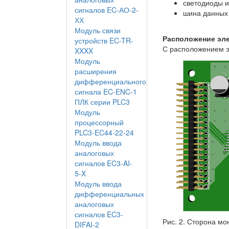
светодиоды и
сигналов EC-АО-2-
шина данных 
ХХ
Модуль связи
Расположение эл
устройств EC-TR-
С расположением эл
XXXX
Модуль
расширения
дифференциального
сигнала EC-ENC-1
ПЛК серии PLC3
Модуль
процессорный
PLC3-EC44-22-24
Модуль ввода
аналоговых
сигналов EC3-AI-
5-X
Модуль ввода
дифференциальных
аналоговых
сигналов EC3-
Рис. 2. Сторона м
DIFAI-2