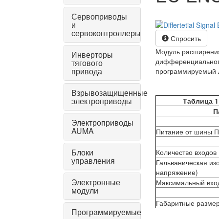
Сервоприводы
и
сервоконтроллеры
Спросить
Модуль расширения
Инверторы
дифференциального
тягового
привода
программируемый л
Взрывозащищенные
электроприводы
Таблица
1
П
Электроприводы
AUMA
Питание от шины 
Блоки
Количество входов
управления
Гальваническая изо
напряжение)
Электронные
Максимальный вход
модули
Габаритные разме
Программируемые